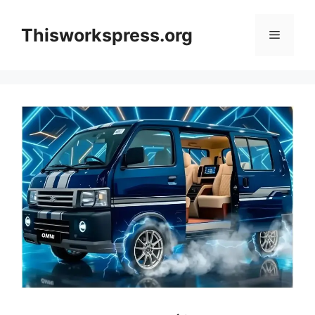
Skip
to
Thisworkspress.org
Menu
content