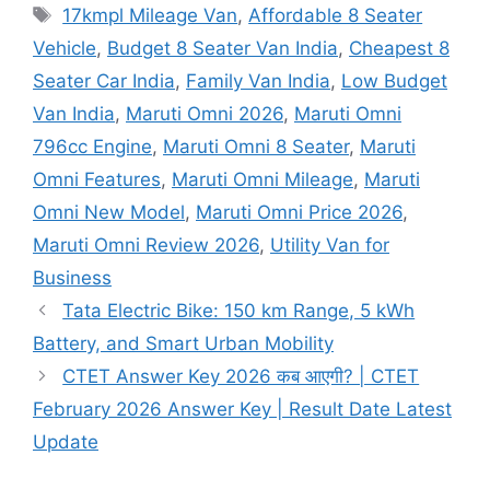
Tags
17kmpl Mileage Van
,
Affordable 8 Seater
Vehicle
,
Budget 8 Seater Van India
,
Cheapest 8
Seater Car India
,
Family Van India
,
Low Budget
Van India
,
Maruti Omni 2026
,
Maruti Omni
796cc Engine
,
Maruti Omni 8 Seater
,
Maruti
Omni Features
,
Maruti Omni Mileage
,
Maruti
Omni New Model
,
Maruti Omni Price 2026
,
Maruti Omni Review 2026
,
Utility Van for
Business
Tata Electric Bike: 150 km Range, 5 kWh
Battery, and Smart Urban Mobility
CTET Answer Key 2026 कब आएगी? | CTET
February 2026 Answer Key | Result Date Latest
Update