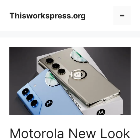
Skip
to
Thisworkspress.org
Menu
content
Motorola New Look