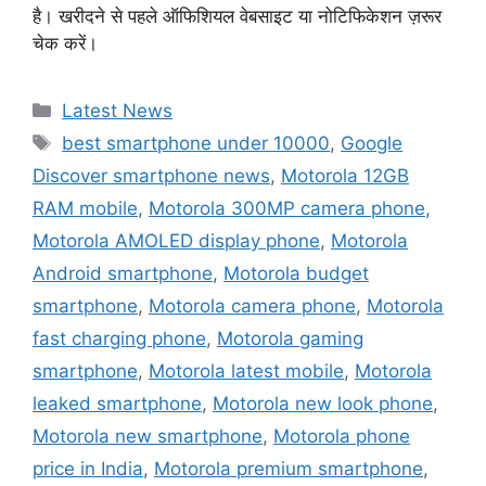
है। खरीदने से पहले ऑफिशियल वेबसाइट या नोटिफिकेशन ज़रूर
चेक करें।
Categories
Latest News
Tags
best smartphone under 10000
,
Google
Discover smartphone news
,
Motorola 12GB
RAM mobile
,
Motorola 300MP camera phone
,
Motorola AMOLED display phone
,
Motorola
Android smartphone
,
Motorola budget
smartphone
,
Motorola camera phone
,
Motorola
fast charging phone
,
Motorola gaming
smartphone
,
Motorola latest mobile
,
Motorola
leaked smartphone
,
Motorola new look phone
,
Motorola new smartphone
,
Motorola phone
price in India
,
Motorola premium smartphone
,