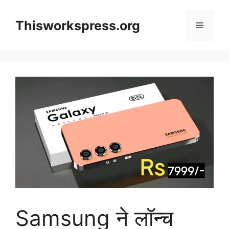
Skip
to
Thisworkspress.org
Menu
content
Samsung ने लॉन्च