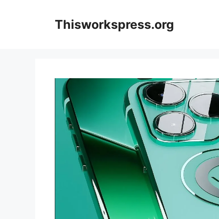
Skip
to
Thisworkspress.org
content