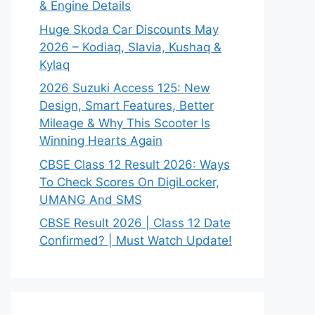
& Engine Details
Huge Skoda Car Discounts May
2026 – Kodiaq, Slavia, Kushaq &
Kylaq
2026 Suzuki Access 125: New
Design, Smart Features, Better
Mileage & Why This Scooter Is
Winning Hearts Again
CBSE Class 12 Result 2026: Ways
To Check Scores On DigiLocker,
UMANG And SMS
CBSE Result 2026 | Class 12 Date
Confirmed? | Must Watch Update!