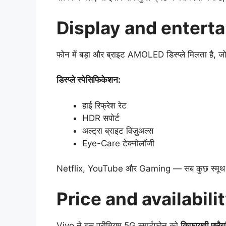
Display and entert
फोन में बड़ा और ब्राइट AMOLED डिस्प्ले मिलता है, जो म
डिस्प्ले स्पेसिफिकेशन:
हाई रिफ्रेश रेट
HDR सपोर्ट
अल्ट्रा ब्राइट विज़ुअल्स
Eye-Care टेक्नोलॉजी
Netflix, YouTube और Gaming — सब कुछ स्मूथ औ
Price and availabil
Vivo ने इस प्रीमियम 5G स्मार्टफोन को
किफायती फ्लैगश