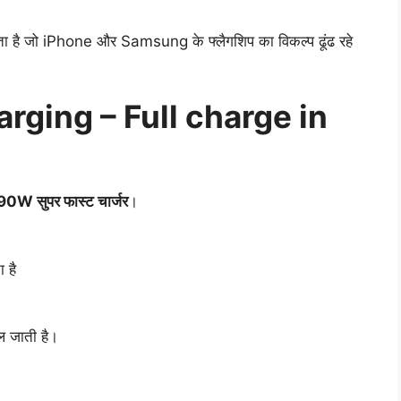
ता है जो iPhone और Samsung के फ्लैगशिप का विकल्प ढूंढ रहे
ging – Full charge in
90W सुपर फास्ट चार्जर
।
 है
चल जाती है।