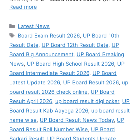
Read more
Categories
Latest News
Tags
Board Exam Result 2026
,
UP Board 10th
Result Date
,
UP Board 12th Result Date
,
UP
Board Big Announcement
,
UP Board Breaking
News
,
UP Board High School Result 2026
,
UP
Board Intermediate Result 2026
,
UP Board
Latest Update 2026
,
UP Board Result 2026
,
up
board result 2026 check online
,
UP Board
Result April 2026
,
up board result digilocker
,
UP
Board Result Kab Aayega 2026
,
up board result
name wise
,
UP Board Result News Today
,
UP
Board Result Roll Number Wise
,
UP Board
Sarkari Result
,
UP Board Students Update
,