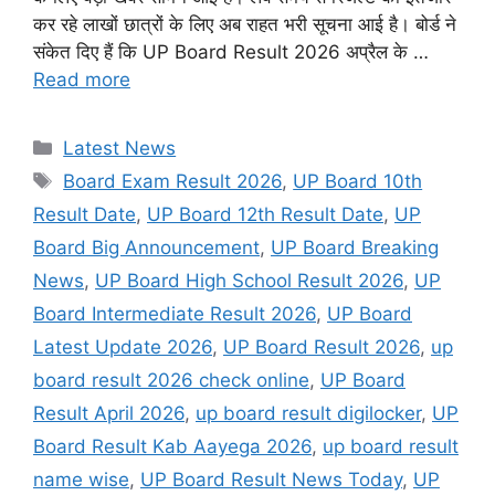
कर रहे लाखों छात्रों के लिए अब राहत भरी सूचना आई है। बोर्ड ने
संकेत दिए हैं कि UP Board Result 2026 अप्रैल के …
Read more
Categories
Latest News
Tags
Board Exam Result 2026
,
UP Board 10th
Result Date
,
UP Board 12th Result Date
,
UP
Board Big Announcement
,
UP Board Breaking
News
,
UP Board High School Result 2026
,
UP
Board Intermediate Result 2026
,
UP Board
Latest Update 2026
,
UP Board Result 2026
,
up
board result 2026 check online
,
UP Board
Result April 2026
,
up board result digilocker
,
UP
Board Result Kab Aayega 2026
,
up board result
name wise
,
UP Board Result News Today
,
UP