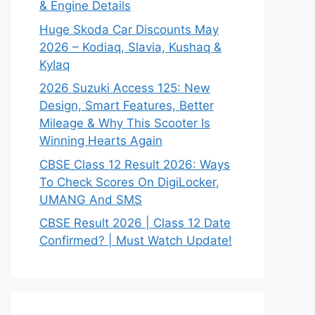
& Engine Details
Huge Skoda Car Discounts May
2026 – Kodiaq, Slavia, Kushaq &
Kylaq
2026 Suzuki Access 125: New
Design, Smart Features, Better
Mileage & Why This Scooter Is
Winning Hearts Again
CBSE Class 12 Result 2026: Ways
To Check Scores On DigiLocker,
UMANG And SMS
CBSE Result 2026 | Class 12 Date
Confirmed? | Must Watch Update!