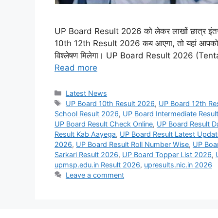
UP Board Result 2026 को लेकर लाखों छात्र इंतजा
10th 12th Result 2026 कब आएगा, तो यहां आपको लेट
विश्लेषण मिलेगा। UP Board Result 2026 (Ten
Read more
Categories
Latest News
Tags
UP Board 10th Result 2026
,
UP Board 12th Re
School Result 2026
,
UP Board Intermediate Resul
UP Board Result Check Online
,
UP Board Result D
Result Kab Aayega
,
UP Board Result Latest Updat
2026
,
UP Board Result Roll Number Wise
,
UP Boa
Sarkari Result 2026
,
UP Board Topper List 2026
,
upmsp.edu.in Result 2026
,
upresults.nic.in 2026
Leave a comment