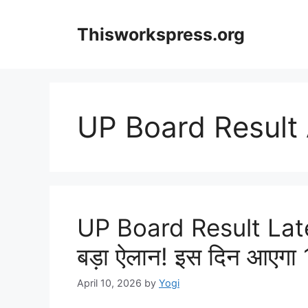
Skip
to
Thisworkspress.org
content
UP Board Result 
UP Board Result Late
बड़ा ऐलान! इस दिन आएगा 1
April 10, 2026
by
Yogi