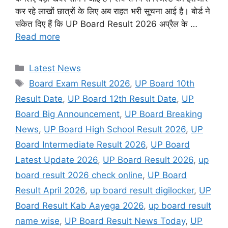
कर रहे लाखों छात्रों के लिए अब राहत भरी सूचना आई है। बोर्ड ने
संकेत दिए हैं कि UP Board Result 2026 अप्रैल के …
Read more
Categories
Latest News
Tags
Board Exam Result 2026
,
UP Board 10th
Result Date
,
UP Board 12th Result Date
,
UP
Board Big Announcement
,
UP Board Breaking
News
,
UP Board High School Result 2026
,
UP
Board Intermediate Result 2026
,
UP Board
Latest Update 2026
,
UP Board Result 2026
,
up
board result 2026 check online
,
UP Board
Result April 2026
,
up board result digilocker
,
UP
Board Result Kab Aayega 2026
,
up board result
name wise
,
UP Board Result News Today
,
UP